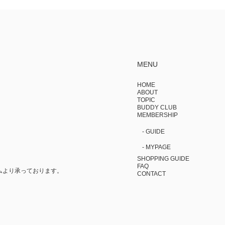
MENU
HOME
ABOUT
TOPIC
BUDDY CLUB
MEMBERSHIP
- GUIDE
- MYPAGE
SHOPPING GUIDE
FAQ
ムより承っております。
CONTACT