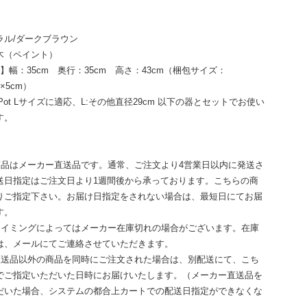
ラル/ダークブラウン
木（ペイント）
】幅：35cm 奥行：35cm 高さ：43cm（梱包サイズ：
m×5cm）
m Pot Lサイズに適応、L:その他直径29cm 以下の器とセットでお使い
す。
商品はメーカー直送品です。通常、ご注文より4営業日以内に発送さ
送日指定はご注文日より1週間後から承っております。こちらの商
りご指定下さい。お届け日指定をされない場合は、最短日にてお届
す。
タイミングによってはメーカー在庫切れの場合がございます。在庫
は、メールにてご連絡させていただきます。
直送品以外の商品を同時にご注文された場合は、別配送にて、こち
でご指定いただいた日時にお届けいたします。（メーカー直送品を
だいた場合、システムの都合上カートでの配送日指定ができなくな