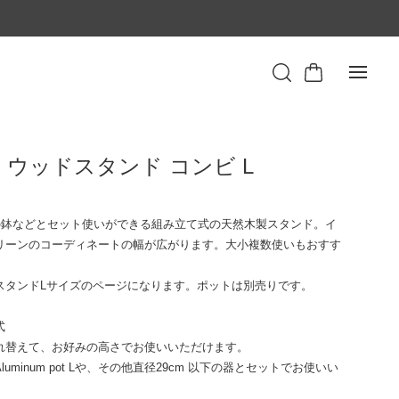
 | ウッドスタンド コンビ L
込
の鉢などとセット使いができる組み立て式の天然木製スタンド。イ
リーンのコーディネートの幅が広がります。大小複数使いもおすす
スタンドLサイズのページになります。ポットは別売りです。
式
れ替えて、お好みの高さでお使いいただけます。
luminum pot Lや、その他直径29cm 以下の器とセットでお使いい
。