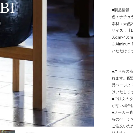
■製品情報
色：ナチュ
素材：天然
サイズ：【L
35cm×43c
※Alminu
いただけま
■こちらの
れます。配
品ページよ
けいたしま
■ご注文の
がない場合
■メーカー
らのページ
ご注文いた
ります）