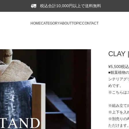
税込合計10,000円以上で送料無料
HOME
CATEGORY
ABOUT
TOPIC
CONTACT
CLAY
¥5,500
税
■観葉植物
ンテリアグ
めです。
※こちらは
※組み立て
※上下を入
※別売りのA
ただけます