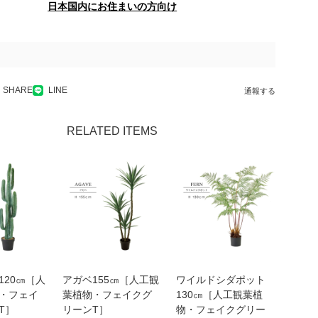
日本国内にお住まいの方向け
SHARE
LINE
通報する
RELATED ITEMS
120㎝［人
アガベ155㎝［人工観
ワイルドシダポット
・フェイ
葉植物・フェイクグ
130㎝［人工観葉植
T］
リーンT］
物・フェイクグリー