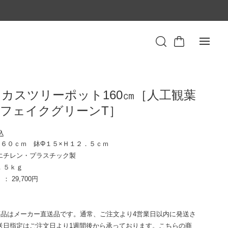
カスツリーポット160㎝［人工観葉
フェイクグリーンT］
込
１６０ｃｍ 鉢Φ１５×Ｈ１２．５ｃｍ
エチレン・プラスチック製
．５ｋｇ
 29,700円
商品はメーカー直送品です。通常、ご注文より4営業日以内に発送さ
送日指定はご注文日より1週間後から承っております。こちらの商