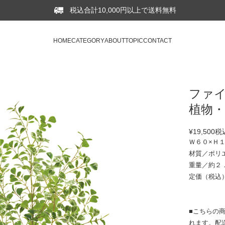
税込合計10,000円以上で送料無料
HOME
CATEGORY
ABOUT
TOPIC
CONTACT
ファイ
植物・
¥19,500
税
Ｗ６０×Ｈ
材質／ポリ
重量／約２
定価（税込）：
■こちらの
れます。配