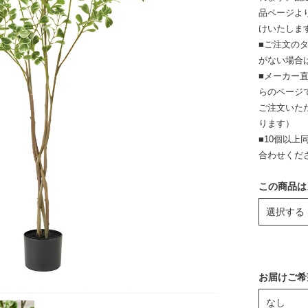
品ページよ
けいたしま
■ご注文の
がない場合
■メーカー
らのページ
ご注文いた
ります）
■10個以
合わせくだ
この商品は
お届けご希