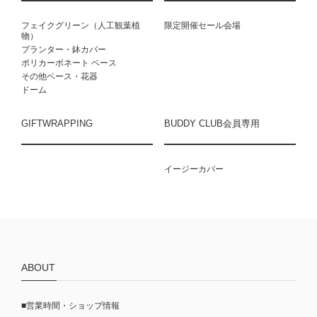
フェイクグリーン（人工観葉植
限定開催セール会場
物）
プランター・鉢カバー
ポリカーボネート ベース
その他ベース・花器
ドーム
GIFTWRAPPING
BUDDY CLUB会員専用
イージーカバー
ABOUT
■営業時間・ショップ情報