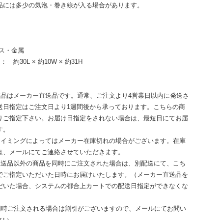
品には多少の気泡・巻き線が入る場合があります。
ス・金属
 約30L × 約10W × 約31H
商品はメーカー直送品です。通常、ご注文より4営業日以内に発送さ
送日指定はご注文日より1週間後から承っております。こちらの商
りご指定下さい。お届け日指定をされない場合は、最短日にてお届
す。
タイミングによってはメーカー在庫切れの場合がございます。在庫
は、メールにてご連絡させていただきます。
直送品以外の商品を同時にご注文された場合は、別配送にて、こち
でご指定いただいた日時にお届けいたします。（メーカー直送品を
だいた場合、システムの都合上カートでの配送日指定ができなくな
上同時ご注文される場合は割引がございますので、メールにてお問い
さい。