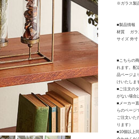
※ガラス製
■製品情報
材質 ガラ
サイズ 外寸 ：
■こちらの
れます。配
品ページよ
けいたしま
■ご注文の
がない場合
■メーカー
らのページ
ご注文いた
ります）
■10個以
合わせくだ