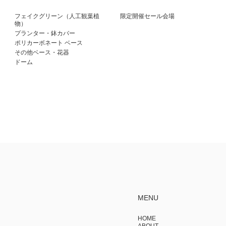
フェイクグリーン（人工観葉植
限定開催セール会場
物）
プランター・鉢カバー
ポリカーボネート ベース
その他ベース・花器
ドーム
MENU
HOME