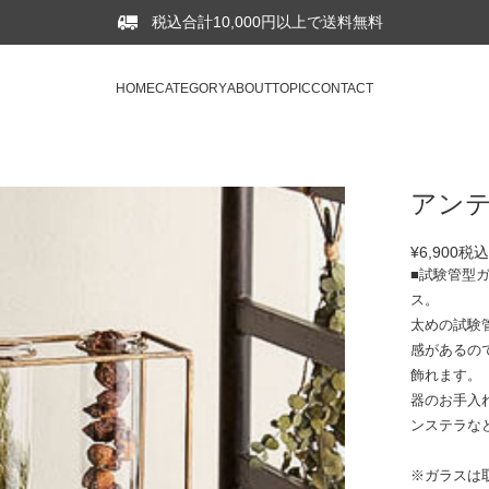
税込合計10,000円以上で送料無料
HOME
CATEGORY
ABOUT
TOPIC
CONTACT
アンテ
¥6,900
税
■試験管型
ス。
太めの試験
感があるの
飾れます。
器のお手入
ンステラな
※ガラスは