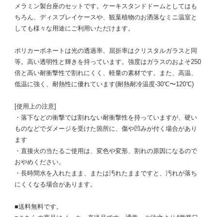
メラミン製台座のセットです。ケーキスタンドドームとしてはも
ちろん、ディスプレイケースや、観葉植物のお洒落なミニ温室と
しても様々な用途にご利用いただけます。
ポリカーボネートは光の透過率、屈折率はクリスタルガラスと同
等。高い透明性と輝きを持っています。強度はガラスのおよそ250
倍と高い耐衝撃性で割れにくく、軽量の素材です。また、高温、
低温に強く、耐熱性に優れています(耐熱耐冷温度-30℃〜120℃)
[使用上の注意]
・落下などの衝撃では割れない耐衝撃性を持っていますが、硬い
ものなどでダメージを受けた箇所に、傷や凹みが付く場合があり
ます
・直接火の当たるご使用は、変色や変形、割れの原因になるので
おやめください。
・長時間水を入れたまま、または汚れたままですと、汚れが落ち
にくくなる場合があります。
■送料無料です。